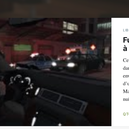
LI
F
à
Ce
da
env
d’u
Ma
nui
QT