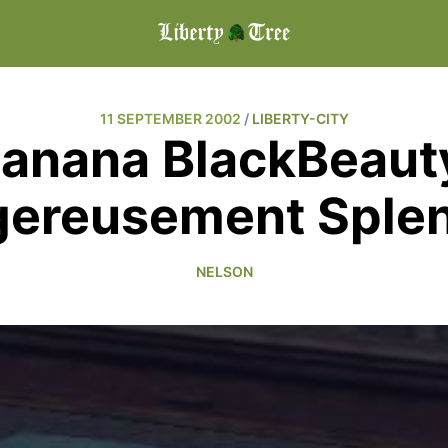
11 SEPTEMBER 2002
/
LIBERTY-CITY
anana BlackBeauty
ereusement Sple
NELSON