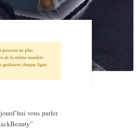
ui peuvent ne plus
ites de la même manière
n guidaient chaque ligne.
ujourd’hui vous parler
BlackBeauty”