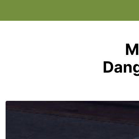
M
Dang