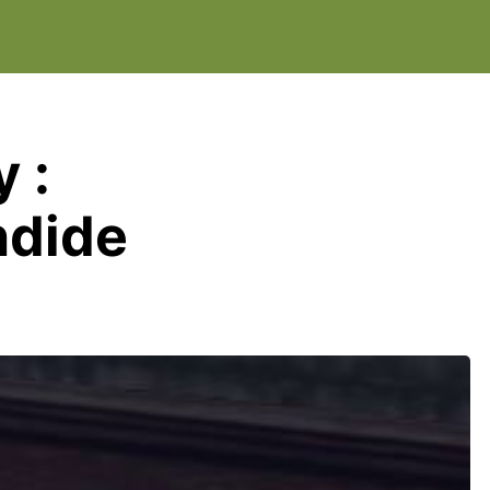
 :
ndide