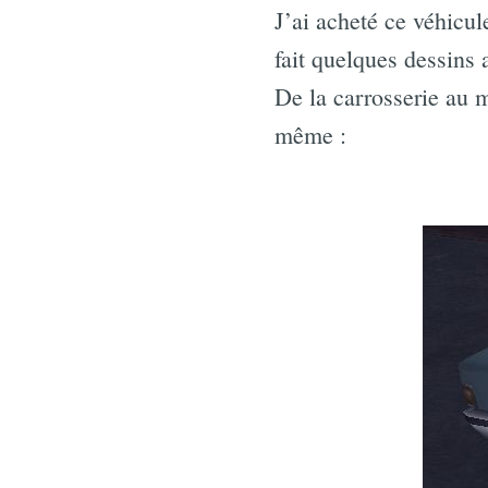
J’ai acheté ce véhicule
fait quelques dessins 
De la carrosserie au m
même :