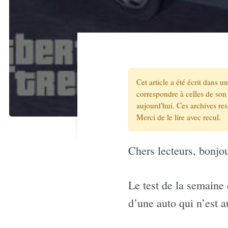
Cet article a été écrit dans 
correspondre à celles de son 
aujourd'hui. Ces archives re
Merci de le lire avec recul.
Chers lecteurs, bonjo
Le test de la semaine 
d’une auto qui n’est