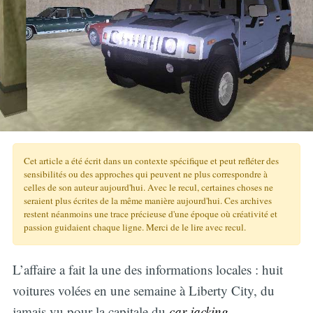
Cet article a été écrit dans un contexte spécifique et peut refléter des
sensibilités ou des approches qui peuvent ne plus correspondre à
celles de son auteur aujourd'hui. Avec le recul, certaines choses ne
seraient plus écrites de la même manière aujourd'hui. Ces archives
restent néanmoins une trace précieuse d'une époque où créativité et
passion guidaient chaque ligne. Merci de le lire avec recul.
L’affaire a fait la une des informations locales : huit
voitures volées en une semaine à Liberty City, du
jamais vu pour la capitale du
car jacking
.