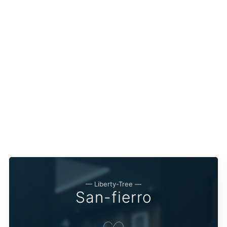
— Liberty-Tree —
San-fierro