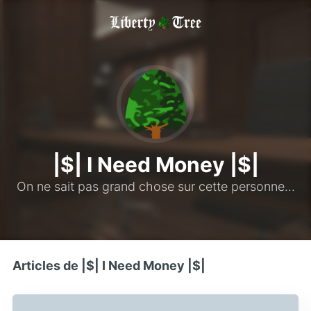
|$| I Need Money |$|
On ne sait pas grand chose sur cette personne…
Articles de |$| I Need Money |$|