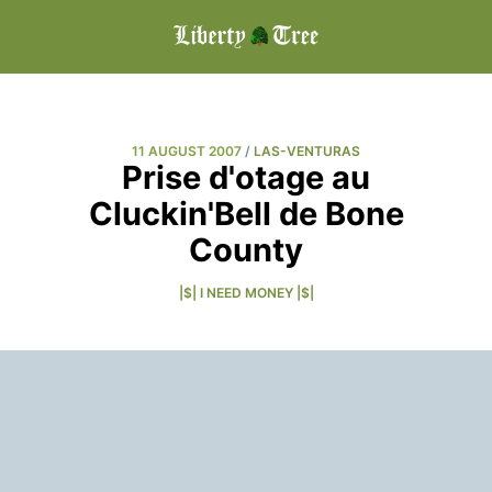
11 AUGUST 2007
/
LAS-VENTURAS
Prise d'otage au
Cluckin'Bell de Bone
County
|$| I NEED MONEY |$|