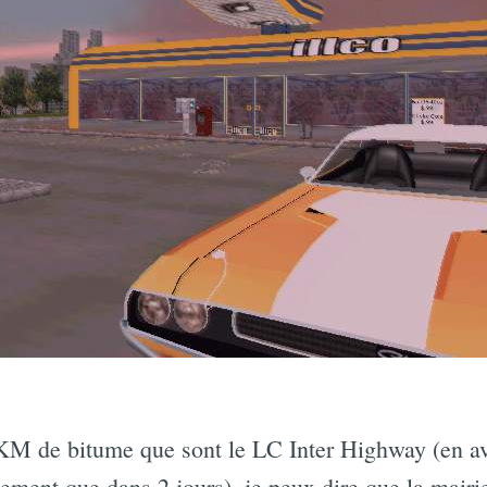
KM de bitume que sont le LC Inter Highway (en av
ement que dans 2 jours), je peux dire que la mairie 