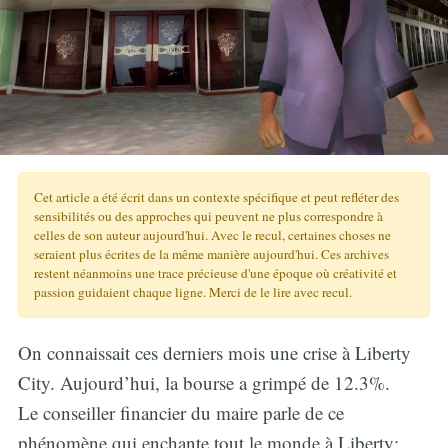
Cet article a été écrit dans un contexte spécifique et peut refléter des
sensibilités ou des approches qui peuvent ne plus correspondre à
celles de son auteur aujourd'hui. Avec le recul, certaines choses ne
seraient plus écrites de la même manière aujourd'hui. Ces archives
restent néanmoins une trace précieuse d'une époque où créativité et
passion guidaient chaque ligne. Merci de le lire avec recul.
On connaissait ces derniers mois une crise à Liberty
City. Aujourd’hui, la bourse a grimpé de 12.3%.
Le conseiller financier du maire parle de ce
phénomène qui enchante tout le monde à Liberty: