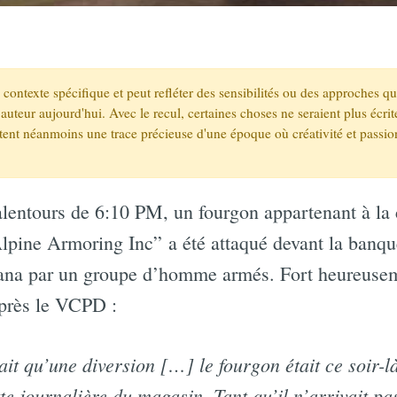
un contexte spécifique et peut refléter des sensibilités ou des approches q
auteur aujourd'hui. Avec le recul, certaines choses ne seraient plus écr
stent néanmoins une trace précieuse d'une époque où créativité et passio
alentours de 6:10 PM, un fourgon appartenant à l
Alpine Armoring Inc” a été attaqué devant la banq
ana par un groupe d’homme armés. Fort heureuseme
après le VCPD :
ait qu’une diversion […] le fourgon était ce soir-l
te journalière du magasin. Tant qu’il n’arrivait pas