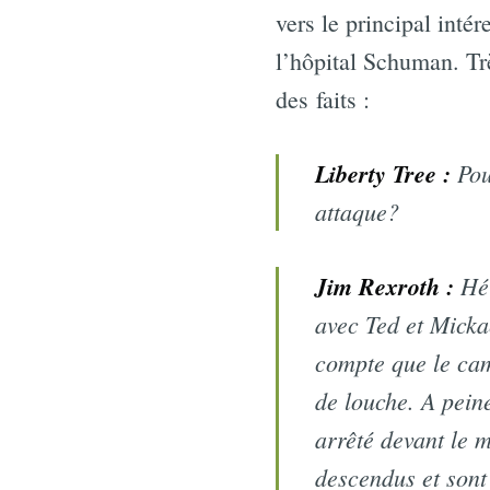
vers le principal inté
l’hôpital Schuman. Trè
des faits :
Liberty Tree :
Pour
attaque?
Jim Rexroth :
Hé 
avec Ted et Mick
compte que le cami
de louche. A peine
arrêté devant le 
descendus et sont