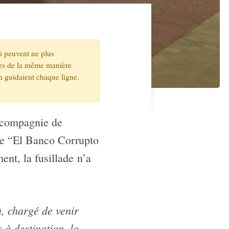
ui peuvent ne plus
ites de la même manière
n guidaient chaque ligne.
a compagnie de
ue “El Banco Corrupto
nt, la fusillade n’a
à, chargé de venir
 à destination, la