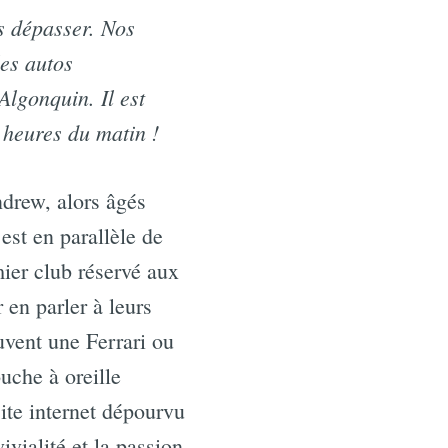
as dépasser. Nos
les autos
Algonquin. Il est
 heures du matin !
ndrew, alors âgés
est en parallèle de
mier club réservé aux
en parler à leurs
uvent une Ferrari ou
uche à oreille
site internet dépourvu
ivialité et la passion