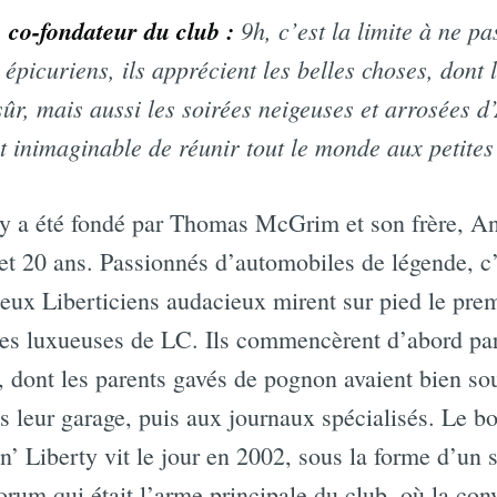
co-fondateur du club :
9h, c’est la limite à ne p
picuriens, ils apprécient les belles choses, dont 
ûr, mais aussi les soirées neigeuses et arrosées d’
t inimaginable de réunir tout le monde aux petites
rty a été fondé par Thomas McGrim et son frère, A
et 20 ans. Passionnés d’automobiles de légende, c’
deux Liberticiens audacieux mirent sur pied le pre
ures luxueuses de LC. Ils commencèrent d’abord par 
, dont les parents gavés de pognon avaient bien so
 leur garage, puis aux journaux spécialisés. Le bo
in’ Liberty vit le jour en 2002, sous la forme d’un 
forum qui était l’arme principale du club, où la conv