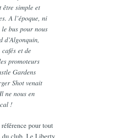
 être simple et
res. A l’époque, ni
 le bus pour nous
ud d’Algonquin,
 cafés et de
 des promoteurs
Castle Gardens
rger Shot venait
Il ne nous en
cal !
 référence pour tout
 du club. Le Liberty