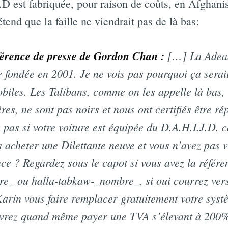
D est fabriquée, pour raison de coûts, en Afghani
nd que la faille ne viendrait pas de là bas:
nférence de presse de Gordon Chan :
[…] La Adeaq
 fondée en 2001. Je ne vois pas pourquoi ça serait
biles. Les Talibans, comme on les appelle là bas, 
ères, ne sont pas noirs et nous ont certifiés être ré
pas si votre voiture est équipée du D.A.H.I.J.D. c
 acheter une Dilettante neuve et vous n’avez pas 
e ? Regardez sous le capot si vous avez la référe
e_ ou halla-tabkaw-_nombre_, si oui courrez vers
arin vous faire remplacer gratuitement votre sys
devrez quand même payer une TVA s’élevant à 200