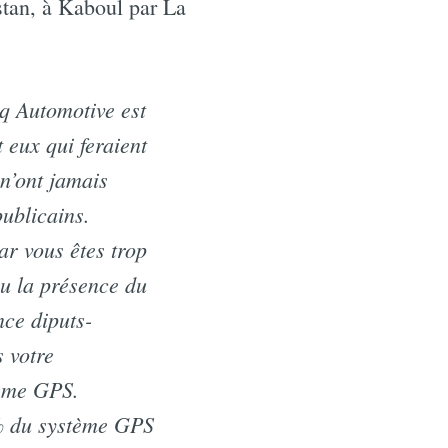
stan, à Kaboul par La
 Automotive est
 eux qui feraient
n’ont jamais
publicains.
ar vous êtes trop
vu la présence du
nce diputs-
 votre
tème GPS.
% du système GPS