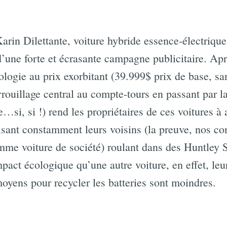
arin Dilettante, voiture hybride essence-électriqu
’une forte et écrasante campagne publicitaire. Aprè
ologie au prix exorbitant (39.999$ prix de base, san
rrouillage central au compte-tours en passant par la
e…si, si !) rend les propriétaires de ces voitures à 
sant constamment leurs voisins (la preuve, nos co
omme voiture de société) roulant dans des Huntley S
pact écologique qu’une autre voiture, en effet, leur
moyens pour recycler les batteries sont moindres.