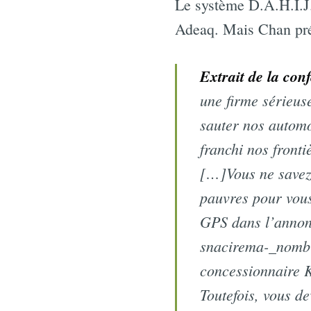
Le système D.A.H.I.J.
Adeaq. Mais Chan préte
Extrait de la co
une firme sérieuse
sauter nos automo
franchi nos fronti
[…]Vous ne savez 
pauvres pour vous
GPS dans l’annonc
snacirema-_nombr
concessionnaire K
Toutefois, vous 