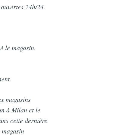
 ouvertes 24h/24.
cé le magasin.
ment.
aux magasins
n à Milan et le
ans cette dernière
n magasin