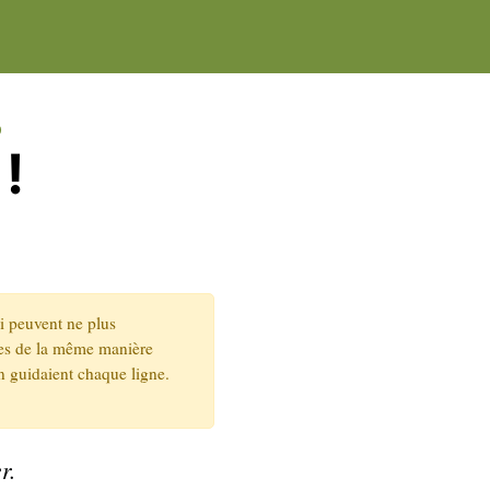
O
!
ui peuvent ne plus
ites de la même manière
n guidaient chaque ligne.
r.