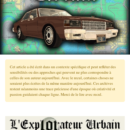
Cet article a été écrit dans un contexte spécifique et peut refléter des
sensibilités ou des approches qui peuvent ne plus correspondre à
celles de son auteur aujourd'hui. Avec le recul, certaines choses ne
seraient plus écrites de la même manière aujourd'hui. Ces archives
restent néanmoins une trace précieuse d'une époque où créativité et
passion guidaient chaque ligne. Merci de le lire avec recul.