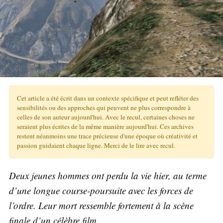
Cet article a été écrit dans un contexte spécifique et peut refléter des
sensibilités ou des approches qui peuvent ne plus correspondre à
celles de son auteur aujourd'hui. Avec le recul, certaines choses ne
seraient plus écrites de la même manière aujourd'hui. Ces archives
restent néanmoins une trace précieuse d'une époque où créativité et
passion guidaient chaque ligne. Merci de le lire avec recul.
Deux jeunes hommes ont perdu la vie hier, au terme
d’une longue course-poursuite avec les forces de
l’ordre. Leur mort ressemble fortement à la scène
finale d’un célèbre film…